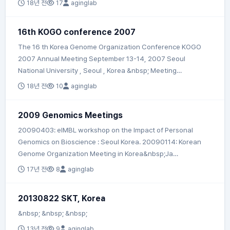
18년 전
17
aginglab
16th KOGO conference 2007
The 16 th Korea Genome Organization Conference KOGO
2007 Annual Meeting September 13-14, 2007 Seoul
National University , Seoul , Korea &nbsp; Meeting…
18년 전
10
aginglab
2009 Genomics Meetings
20090403: eIMBL workshop on the Impact of Personal
Genomics on Bioscience : Seoul Korea. 20090114: Korean
Genome Organization Meeting in Korea&nbsp;Ja…
17년 전
8
aginglab
20130822 SKT, Korea
&nbsp; &nbsp; &nbsp;
13년 전
9
aginglab