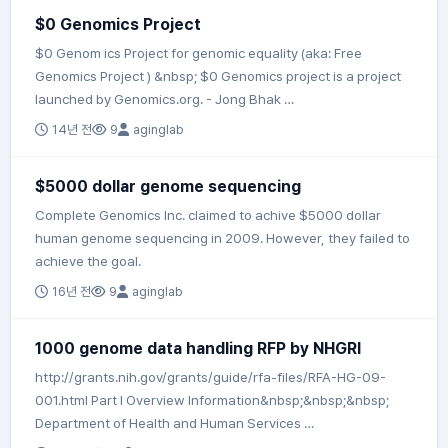
$0 Genomics Project
$0 Genom ics Project for genomic equality (aka: Free
Genomics Project ) &nbsp; $0 Genomics project is a project
launched by Genomics.org. - Jong Bhak …
14년 전
9
aginglab
$5000 dollar genome sequencing
Complete Genomics Inc. claimed to achive $5000 dollar
human genome sequencing in 2009. However, they failed to
achieve the goal.
16년 전
9
aginglab
1000 genome data handling RFP by NHGRI
http://grants.nih.gov/grants/guide/rfa-files/RFA-HG-09-
001.html Part I Overview Information&nbsp;&nbsp;&nbsp;
Department of Health and Human Services …