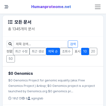
Humanproteome.net
모든 문서
총 1345개의 문서
검색
정렬:
최근 수정
최근 생성
제목 순
조회수
표시:
10
20
50
$0 Genomics
$0 Genomics Project for genomic equality (aka: Free
Genomics Project ) &nbsp; $0 Genomics project is a project
launched by Genomics.org $0 genomics pr…
18년 전
9
aginglab