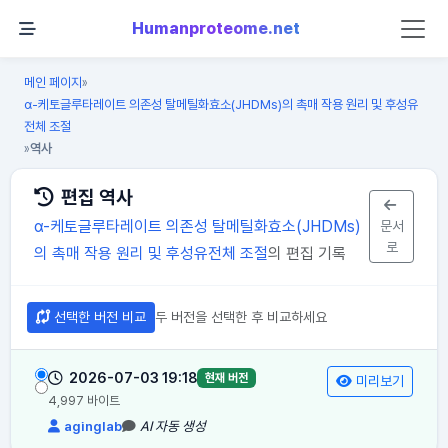
Humanproteome.net
메인 페이지
»
α-케토글루타레이트 의존성 탈메틸화효소(JHDMs)의 촉매 작용 원리 및 후성유
전체 조절
역사
»
편집 역사
α-케토글루타레이트 의존성 탈메틸화효소(JHDMs)
문서
로
의 촉매 작용 원리 및 후성유전체 조절
의 편집 기록
선택한 버전 비교
두 버전을 선택한 후 비교하세요
2026-07-03 19:18
현재 버전
미리보기
4,997 바이트
aginglab
AI 자동 생성