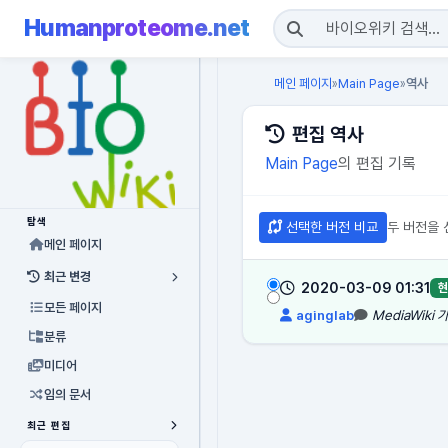
Humanproteome.net
메인 페이지
Main Page
역사
»
»
편집 역사
Main Page
의 편집 기록
탐색
선택한 버전 비교
두 버전을 
메인 페이지
최근 변경
2020-03-09 01:31
현
모든 페이지
aginglab
MediaWiki
분류
미디어
임의 문서
최근 편집